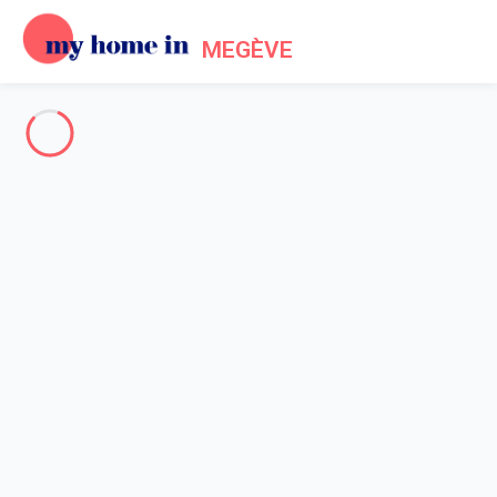
MEGÈVE
Megeve & Surroundings
-
Votre recherche
SEARCH
Vos filtres
Appliquer
Arriving