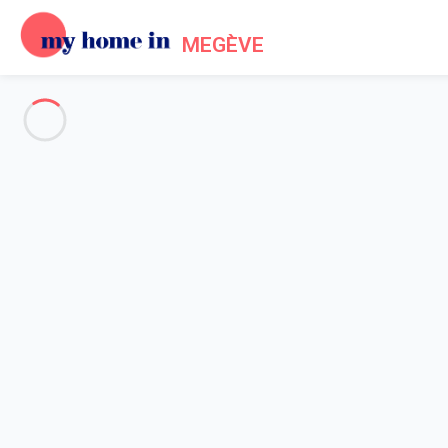
MEGÈVE
Megeve & Surroundings
-
Votre recherche
SEARCH
Vos filtres
Appliquer
Arriving