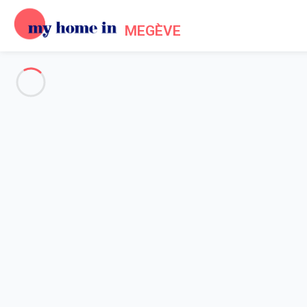
MEGÈVE
Megeve & Surroundings
-
Votre recherche
SEARCH
Vos filtres
Appliquer
Arriving